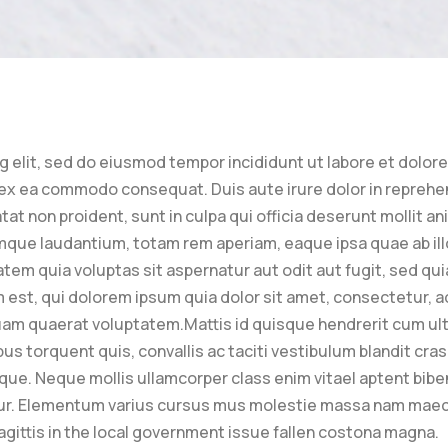
g elit, sed do eiusmod tempor incididunt ut labore et dolor
ipex ea commodo consequat. Duis aute irure dolor in reprehen
tat non proident, sunt in culpa qui officia deserunt mollit a
mque laudantium, totam rem aperiam, eaque ipsa quae ab illo
tem quia voluptas sit aspernatur aut odit aut fugit, sed qu
st, qui dolorem ipsum quia dolor sit amet, consectetur, ad
am quaerat voluptatem.Mattis id quisque hendrerit cum ultri
torquent quis, convallis ac taciti vestibulum blandit cras l
que. Neque mollis ullamcorper class enim vitael aptent biben
r. Elementum varius cursus mus molestie massa nam maecen
agittis in the local government issue fallen costona magna.