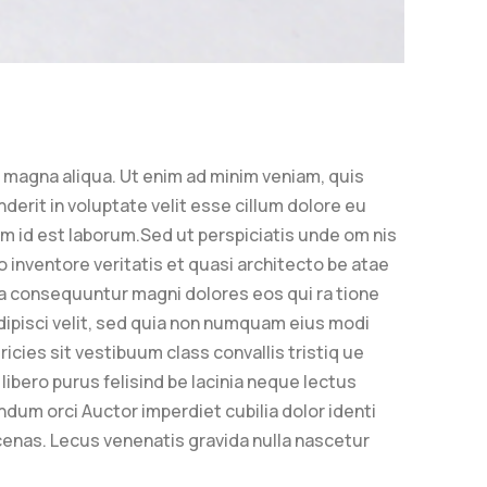
e magna aliqua. Ut enim ad minim veniam, quis
derit in voluptate velit esse cillum dolore eu
nim id est laborum.Sed ut perspiciatis unde om nis
 inventore veritatis et quasi architecto be atae
ia consequuntur magni dolores eos qui ra tione
ipisci velit, sed quia non numquam eius modi
cies sit vestibuum class convallis tristiq ue
ibero purus felisind be lacinia neque lectus
dum orci Auctor imperdiet cubilia dolor identi
as. Lecus venenatis gravida nulla nascetur