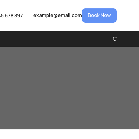
Book Now
example@email.com
45 678 897