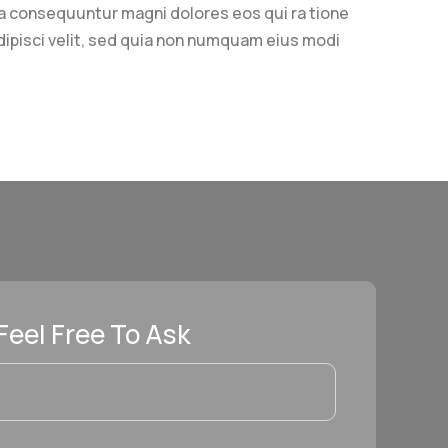
ia consequuntur magni dolores eos qui ra tione
ipisci velit, sed quia non numquam eius modi
Feel Free To Ask