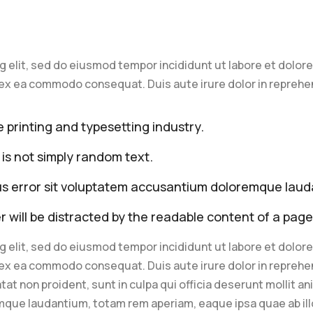
g elit, sed do eiusmod tempor incididunt ut labore et dolor
ipex ea commodo consequat. Duis aute irure dolor in reprehe
 printing and typesetting industry.
 is not simply random text.
tus error sit voluptatem accusantium doloremque lau
er will be distracted by the readable content of a page
g elit, sed do eiusmod tempor incididunt ut labore et dolor
ipex ea commodo consequat. Duis aute irure dolor in reprehen
tat non proident, sunt in culpa qui officia deserunt mollit a
mque laudantium, totam rem aperiam, eaque ipsa quae ab illo