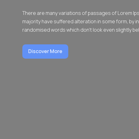
There are many variations of passages of Lorem Ips
majority have suffered alteration in some form, by i
randomised words which don’t look even slightly bel
Discover More