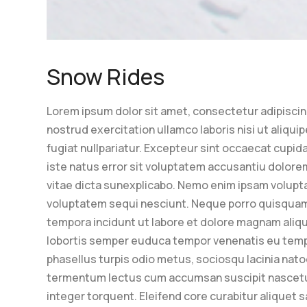
Snow Rides
Lorem ipsum dolor sit amet, consectetur adipiscin
nostrud exercitation ullamco laboris nisi ut aliqu
fugiat nullpariatur. Excepteur sint occaecat cupida
iste natus error sit voluptatem accusantiu dolore
vitae dicta sunexplicabo. Nemo enim ipsam volupta
voluptatem sequi nesciunt. Neque porro quisquam e
tempora incidunt ut labore et dolore magnam aliqu
lobortis semper euduca tempor venenatis eu tempus 
phasellus turpis odio metus, sociosqu lacinia nato
termentum lectus cum accumsan suscipit nascetu
integer torquent. Eleifend core curabitur aliquet s