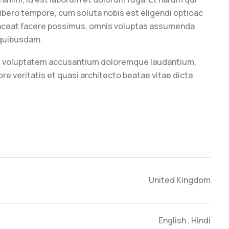
libero tempore, cum soluta nobis est eligendi optioac
laceat facere possimus, omnis voluptas assumenda
 quibusdam.
 sit voluptatem accusantium doloremque laudantium,
re veritatis et quasi architecto beatae vitae dicta
United Kingdom
English , Hindi