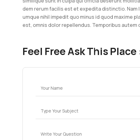
similique sunt in culpa qui officia deserunt mollit
dem rerum facilis est et expedita distinctio. Nam 
umque nihil impedit quo minus id quod maxime p
est, omnis dolor repellendus. Temporibus autem
Feel Free Ask This Place 