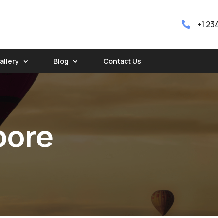
+1 23

allery
Blog
Contact Us
pore