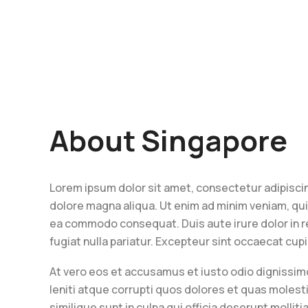
About Singapore
Lorem ipsum dolor sit amet, consectetur adipiscin
dolore magna aliqua. Ut enim ad minim veniam, quis
ea commodo consequat. Duis aute irure dolor in re
fugiat nulla pariatur. Excepteur sint occaecat cup
At vero eos et accusamus et iusto odio dignissim
leniti atque corrupti quos dolores et quas molest
similique sunt in culpa qui officia deserunt mollit