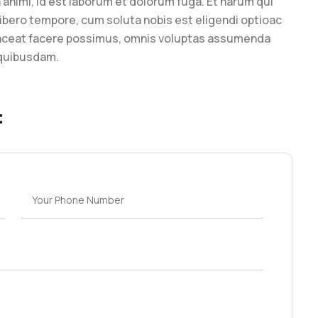
ia animi, id est laborum et dolorum fuga. Et harum qui
libero tempore, cum soluta nobis est eligendi optioac
laceat facere possimus, omnis voluptas assumenda
 quibusdam.
: