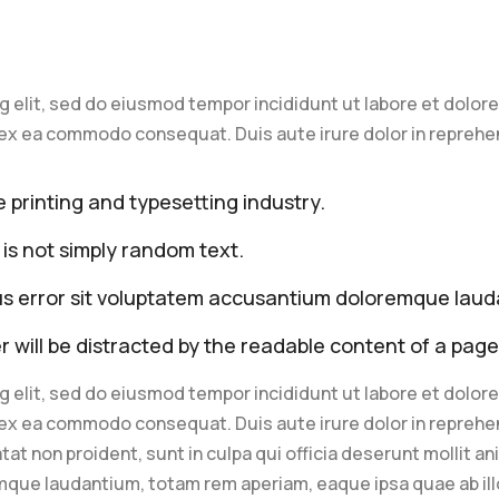
g elit, sed do eiusmod tempor incididunt ut labore et dolor
ipex ea commodo consequat. Duis aute irure dolor in reprehe
 printing and typesetting industry.
 is not simply random text.
tus error sit voluptatem accusantium doloremque lau
er will be distracted by the readable content of a page
g elit, sed do eiusmod tempor incididunt ut labore et dolor
ipex ea commodo consequat. Duis aute irure dolor in reprehen
tat non proident, sunt in culpa qui officia deserunt mollit a
mque laudantium, totam rem aperiam, eaque ipsa quae ab illo