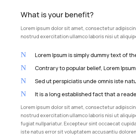
What is your benefit?
Lorem ipsum dolor sit amet, consectetur adipiscin
nostrud exercitation ullamco laboris nisi ut aliqu
N
Lorem Ipsum is simply dummy text of the
N
Contrary to popular belief, Lorem Ipsum
N
Sed ut perspiciatis unde omnis iste na
N
It is a long established fact that a read
Lorem ipsum dolor sit amet, consectetur adipiscin
nostrud exercitation ullamco laboris nisi ut aliqu
fugiat nullpariatur. Excepteur sint occaecat cupida
iste natus error sit voluptatem accusantiu dolore