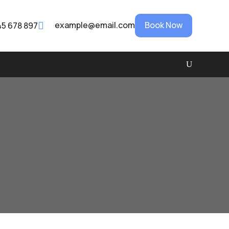
Book Now
example@email.com
45 678 897
