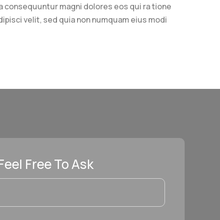
ia consequuntur magni dolores eos qui ra tione
ipisci velit, sed quia non numquam eius modi
Feel Free To Ask