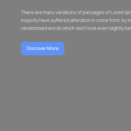
There are many variations of passages of Lorem Ips
majority have suffered alteration in some form, by i
randomised words which don’t look even slightly bel
Discover More