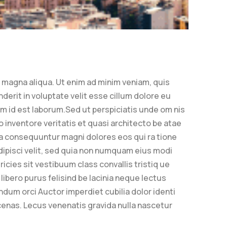
e magna aliqua. Ut enim ad minim veniam, quis
derit in voluptate velit esse cillum dolore eu
nim id est laborum.Sed ut perspiciatis unde om nis
 inventore veritatis et quasi architecto be atae
ia consequuntur magni dolores eos qui ra tione
ipisci velit, sed quia non numquam eius modi
cies sit vestibuum class convallis tristiq ue
ibero purus felisind be lacinia neque lectus
dum orci Auctor imperdiet cubilia dolor identi
as. Lecus venenatis gravida nulla nascetur