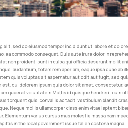
g elit, sed do eiusmod tempor incididunt ut labore et dolor
ipex ea commodo consequat. Duis aute irure dolor in reprehen
tat non proident, sunt in culpa qui officia deserunt mollit a
mque laudantium, totam rem aperiam, eaque ipsa quae ab illo
tem quia voluptas sit aspernatur aut odit aut fugit, sed qu
st, qui dolorem ipsum quia dolor sit amet, consectetur, ad
am quaerat voluptatem.Mattis id quisque hendrerit cum ultri
torquent quis, convallis ac taciti vestibulum blandit cras l
que. Neque mollis ullamcorper class enim vitael aptent biben
r. Elementum varius cursus mus molestie massa nam maecen
agittis in the local government issue fallen costona magna.