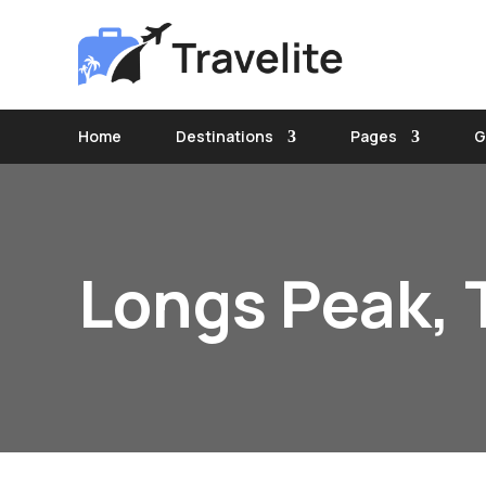
Home
Destinations
Pages
G
Longs Peak,