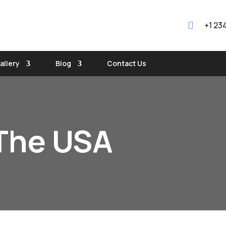

+1 23
allery
Blog
Contact Us
 The USA