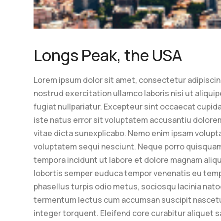
Longs Peak, the USA
Lorem ipsum dolor sit amet, consectetur adipiscin
nostrud exercitation ullamco laboris nisi ut aliqu
fugiat nullpariatur. Excepteur sint occaecat cupida
iste natus error sit voluptatem accusantiu dolore
vitae dicta sunexplicabo. Nemo enim ipsam volupta
voluptatem sequi nesciunt. Neque porro quisquam e
tempora incidunt ut labore et dolore magnam aliqu
lobortis semper euduca tempor venenatis eu tempus 
phasellus turpis odio metus, sociosqu lacinia nato
termentum lectus cum accumsan suscipit nascetu
integer torquent. Eleifend core curabitur aliquet s